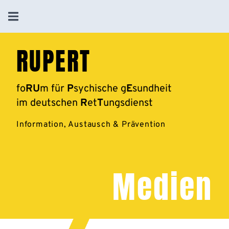
RUPERT
fo
RU
m für
P
sychische g
E
sundheit
im deutschen
R
et
T
ungsdienst
Information, Austausch & Prävention
Medien